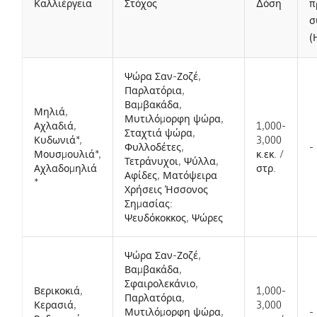
Καλλιέργεια
Στόχος
Δόση
π
σ
(
Ψώρα Σαν-Ζοζέ,
Παρλατόρια,
Βαμβακάδα,
Μηλιά,
Μυτιλόμορφη ψώρα,
Αχλαδιά,
1,000-
Σταχτιά ψώρα,
Κυδωνιά*,
3,000
Φυλλοδέτες,
-
Μουσμουλιά*,
κ.εκ. /
Τετράνυχοι, Ψύλλα,
Αχλαδομηλιά
στρ.
Αφίδες, Ματόψειρα
*
Χρήσεις Ήσσονος
Σημασίας:
Ψευδόκοκκος, Ψώρες
Ψώρα Σαν-Ζοζέ,
Βαμβακάδα,
Σφαιρολεκάνιο,
Βερικοκιά,
1,000-
Παρλατόρια,
Κερασιά,
3,000
Μυτιλόμορφη ψώρα,
-