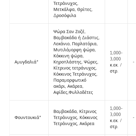
Τετράνυχος,
Μετκάλφα, Θρίπες,
Δροσόφιλα
Ψώρα Σαν Ζοζέ,
Βαμβακάδα ή Διάσπις,
Λεκάνιο, Παρλατόρια,
Μυτιλόμορφη ψώρα,
1,000-
Κόκκινη ψώρα,
3,000
Αμυγδαλιά*
Κηροπλάστης, Ψώρες,
-
κ.εκ. /
Κίτρινος τετράνυχος,
στρ.
Κόκκινος Τετράνυχος,
Παραμορφωτικό
ακάρι, Ακάρεα,
Αφίδες,Φυλλοδέτες
1,000-
Βαμβακάδα, Κίτρινος
3,000
Φουντουκιά*
Τετράνυχος, Κόκκινος
-
κ.εκ. /
Τετράνυχος, Ακάρεα
στρ.