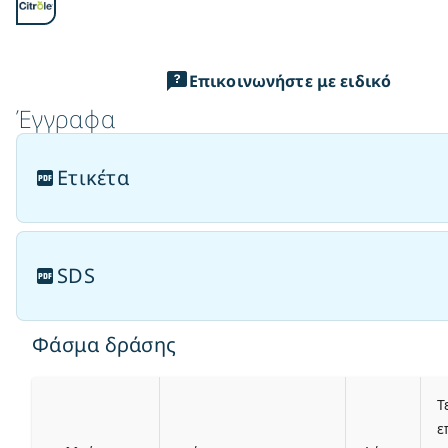
Επικοινωνήστε με ειδικό
Έγγραφα
Ετικέτα
SDS
Φάσμα δράσης
Τ
ε