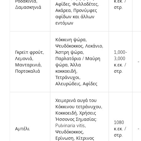
Ροδακινιά,
κ.εκ. /
Αφίδες, Φυλλοδέτες,
Δαμασκηνιά
στρ.
Ακάρεα, Προνύμφες
αφίδων και άλλων
εντόμων
Κόκκινη ψώρα,
Ψευδόκοκκος, Λεκάνιο,
Γκρεϊπ φρούτ,
Άσπρη ψώρα,
1,000-
Λεμονιά,
Παρλατόρια / Μαύρη
3,000
-
Μανταρινιά,
ψώρα, Άλλα
κ.εκ. /
Πορτοκαλιά
κοκκοειδή,
στρ.
Τετράνυχοι,
Αλευρώδεις, Αφίδες
Χειμερινά αυγά του
Κόκκινου τετράνυχου,
Κοκκοειδή, Χρήσεις
Ήσσονος Σημασίας:
1080
Pulvinaria vitis,
Αμπέλι
κ.εκ. /
-
Ψευδόκοκκος,
στρ.
Ερίνωση, Κίτρινος