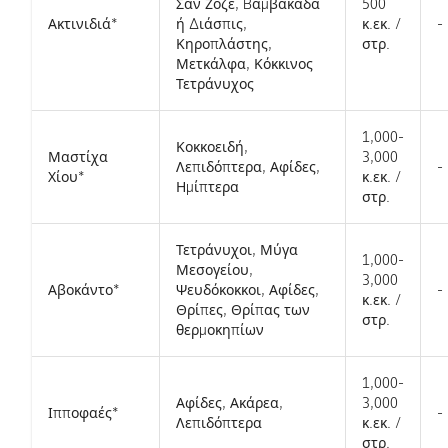
Σαν Ζοζέ, Bαμβακάδα
500
Ακτινιδιά*
ή Διάσπις,
κ.εκ. /
-
Κηροπλάστης,
στρ.
Μετκάλφα, Κόκκινος
Τετράνυχος
1,000-
Κοκκοειδή,
Μαστίχα
3,000
Λεπιδόπτερα, Αφίδες,
-
Χίου*
κ.εκ. /
Ημίπτερα
στρ.
Τετράνυχοι, Μύγα
1,000-
Μεσογείου,
3,000
Αβοκάντο*
Ψευδόκοκκοι, Αφίδες,
-
κ.εκ. /
Θρίπες, Θρίπας των
στρ.
θερμοκηπίων
1,000-
Αφίδες, Ακάρεα,
3,000
Ιπποφαές*
-
Λεπιδόπτερα
κ.εκ. /
στρ.