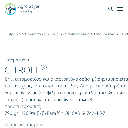
Agro Bayer
search
dehaze
Ελλάδα
Αρχική
Προϊόντα και λύσεις
Φυτοπροστασία
Εντομοκτόνα
CIT
keyboard_arrow_right
keyboard_arrow_right
keyboard_arrow_right
keyboard_arrow_right
Εντομοκτόνα
®
CITROLE
Έχει εντομοκτόνο και ακαρεοκτόνο δράση. Χρησιμοποιείτα
τετρανύχους, κοκκοειδή και αφίδες. Δρα με φυσικό τρόπο
δημιουργώντας ένα φίλμ το οποίο προκαλεί ασφυξία των 
στόχων (ακμαίων, προνυμφών και αυγών).
Δραστικές ουσίες
790 g/L (96.9% β/β) Paraffin Oil CAS 64742-46-7
Τύπος σκευάσματος