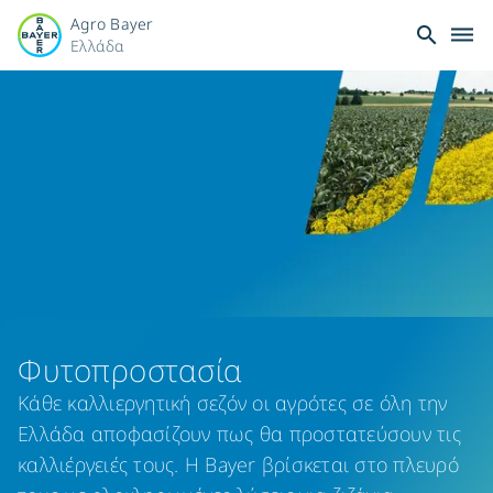
Agro Bayer
search
dehaze
Ελλάδα
Φυτοπροστασία:
Σύγχρονες
Λύσεις
για
Υγιείς
&
Φυτοπροστασία
Παραγωγικές
Κάθε καλλιεργητική σεζόν οι αγρότες σε όλη την
Ελλάδα αποφασίζουν πως θα προστατεύσουν τις
Καλλιέργειες
καλλιέργειές τους. Η Bayer βρίσκεται στο πλευρό