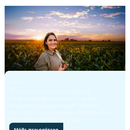
Loyalty
Έτοιμος να γίνεις Legend;​
Για όσους κάνουν τη διαφορά στο χωράφι,
επιλέγοντας τα προϊόντα Bayer. Το Baywin
εξελίσσεται σε νέο πρόγραμμα επιβράβευσης με
περισσότερα οφέλη και εμπειρίες.​
Μάθε περισσότερα