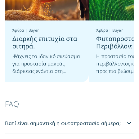
Άρθρα | Bayer
Άρθρα | Bayer
Διαρκής επιτυχία στα
Φυτοπροστασί
σιτηρά.
Περιβάλλον: 
να Συμβαδίσο
Ψάχνεις το ιδανικό σκεύασμα
Η προστασία του
για προστασία μακράς
περιβάλλοντος και
διάρκειας ενάντια στη
προς πιο βιώσιμες
σεπτόρια και σε όλες τις
είναι σήμερα πιο 
κύριες ασθένειες των σιτηρών;
από ποτέ. Στη γεωρ
ρόλος της φυτοπρ
είναι καθοριστικό
FAQ
μπορεί άραγε να 
με τον σεβασμό σ
Γιατί είναι σημαντική η φυτοπροστασία σήμερα;
απάντηση είναι «να
να υιοθετήσουμε 
ολοκληρωμένη πρ