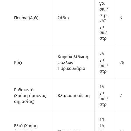
γρ.
σκ. /
στρ.,
Πεπόνι (Α,Θ)
Ωίδιο
3
25*
γρ.
σκ./
στρ.
25
Καφέ κηλίδωση
γρ.
Ρύζι
φύλλων,
28
σκ. /
Πυρικουλάρια​
στρ.
15
Ροδακινιά
γρ.
(Χρήση ήσσονος
Κλαδοσπορίωση
7
σκ. /
σημασίας)​
στρ.
10-
Ελιά (Χρήση
15