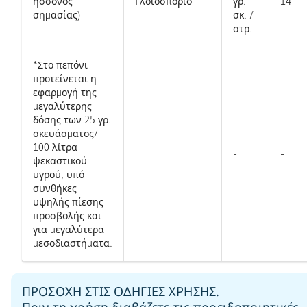
ήσσονος
Γλοιοσπόριο
γρ.
14
σημασίας)​
σκ. /
στρ.
*Στο πεπόνι
προτείνεται η
εφαρμογή της
μεγαλύτερης
δόσης των 25 γρ.
σκευάσματος/
100 λίτρα
-
-
ψεκαστικού
υγρού, υπό
συνθήκες
υψηλής πίεσης
προσβολής και
για μεγαλύτερα
μεσοδιαστήματα.
ΠPOΣOXH ΣTIΣ OΔHΓIEΣ XPHΣHΣ.