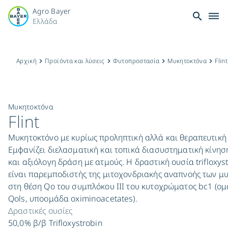
Agro Bayer
search
dehaze
Ελλάδα
Αρχική
Προϊόντα και λύσεις
Φυτοπροστασία
Μυκητοκτόνα
Flint
keyboard_arrow_right
keyboard_arrow_right
keyboard_arrow_right
keyboard_arrow_right
Μυκητοκτόνα
Flint
Μυκητοκτόνο με κυρίως προληπτική αλλά και θεραπευτική
Εμφανίζει διελασματική και τοπικά διασυστηματική κίνη
και αξιόλογη δράση με ατμούς. Η δραστική ουσία trifloxys
είναι παρεμποδιστής της μιτοχονδριακής αναπνοής των μ
στη θέση Qo του συμπλόκου ΙΙΙ του κυτοχρώματος bc1 (ο
Qols, υποομάδα oximinoacetates).​
Δραστικές ουσίες
50,0% β/β Trifloxystrobin