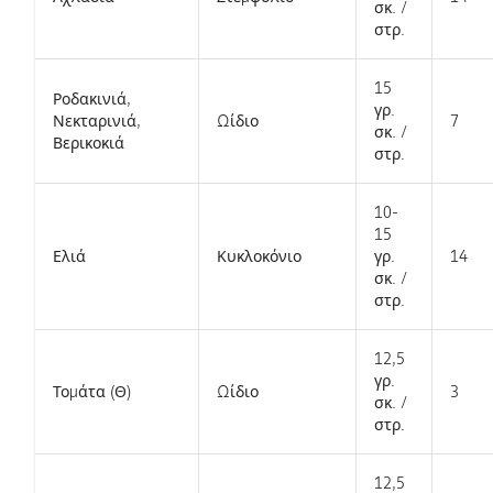
σκ. /
στρ.
15
Ροδακινιά,
γρ.
Νεκταρινιά,
Ωίδιο
7
σκ. /
Βερικοκιά​
στρ.
10-
15
Ελιά
Κυκλοκόνιο
γρ.
14
σκ. /
στρ.
12,5
γρ.
Τομάτα (Θ)
Ωίδιο
3
σκ. /
στρ.
12,5