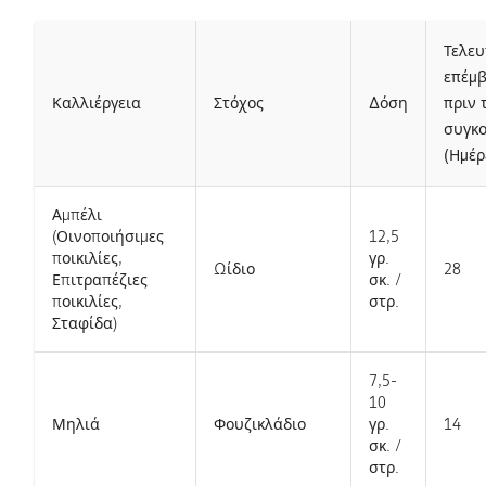
Τελευ
επέμ
Καλλιέργεια
Στόχος
Δόση
πριν 
συγκο
(Ημέρ
Αμπέλι
(Οινοποιήσιμες
12,5
ποικιλίες,
γρ.
Ωίδιο
28
Επιτραπέζιες
σκ. /
ποικιλίες,
στρ.
Σταφίδα)​
7,5-
10
Μηλιά
Φουζικλάδιο
γρ.
14
σκ. /
στρ.