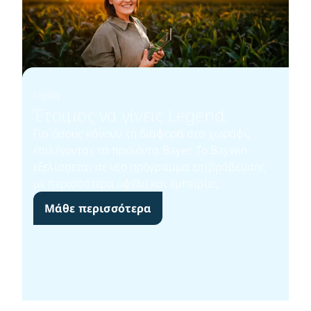
Loyalty
Έτοιμος να γίνεις Legend;​
Για όσους κάνουν τη διαφορά στο χωράφι,
επιλέγοντας τα προϊόντα Bayer. Το Baywin
εξελίσσεται σε νέο πρόγραμμα επιβράβευσης
με περισσότερα οφέλη και εμπειρίες.​
Μάθε περισσότερα