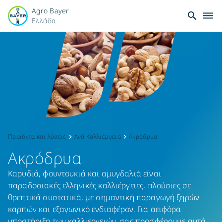
Agro Bayer
search
dehaze
Ελλάδα
Ακρόδρυα:
Στοχευμένη
Προστασία
για
Καρύδια,
Προϊόντα και λύσεις
Ανά Καλλιέργεια
Ακρόδρυα
keyboard_arrow_right
keyboard_arrow_right
Ακρόδρυα
Αμύγδαλα
Καρυδιά, φουντουκιά και αμυγδαλιά είναι
&
παραδοσιακές ελληνικές καλλιέργειες, πλούσιες σε
θρεπτικά συστατικά, με σημαντική παραγωγή ξηρών
Φιστίκια
καρπών και εξαγωγικό ενδιαφέρον. Για αειφόρα
υποστήριξη των καλλιεργειών, σας προσφέρουμε αυτά