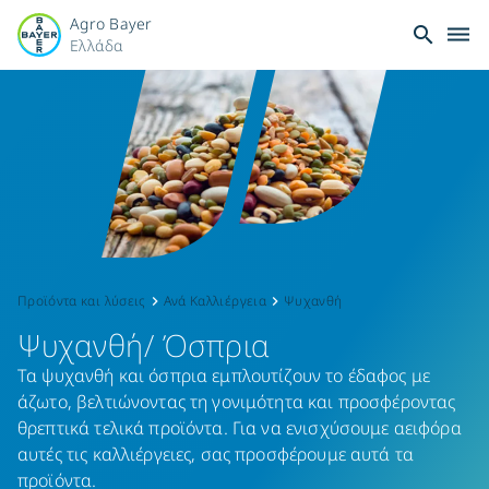
Agro Bayer
search
dehaze
Ελλάδα
Όσπρια:
Προστασία
&
Φροντίδα
για
Προϊόντα και λύσεις
Ανά Καλλιέργεια
Ψυχανθή
keyboard_arrow_right
keyboard_arrow_right
Ψυχανθή/ Όσπρια
Ποιοτική
Τα ψυχανθή και όσπρια εμπλουτίζουν το έδαφος με
Παραγωγή
άζωτο, βελτιώνοντας τη γονιμότητα και προσφέροντας
θρεπτικά τελικά προϊόντα. Για να ενισχύσουμε αειφόρα
αυτές τις καλλιέργειες, σας προσφέρουμε αυτά τα
προϊόντα.