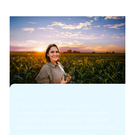
Loyalty
Έτοιμος να γίνεις Legend;​
Για όσους κάνουν τη διαφορά στο χωράφι,
επιλέγοντας τα προϊόντα Bayer. Το Baywin
εξελίσσεται σε νέο πρόγραμμα επιβράβευσης
με περισσότερα οφέλη και εμπειρίες.​