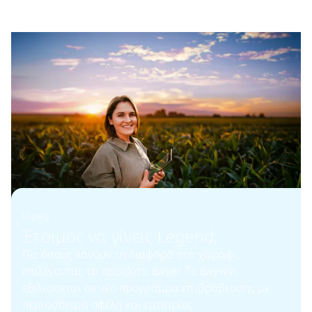
Loyalty
Έτοιμος να γίνεις Legend;​
Για όσους κάνουν τη διαφορά στο χωράφι,
επιλέγοντας τα προϊόντα Bayer. Το Baywin
εξελίσσεται σε νέο πρόγραμμα επιβράβευσης με
περισσότερα οφέλη και εμπειρίες.​