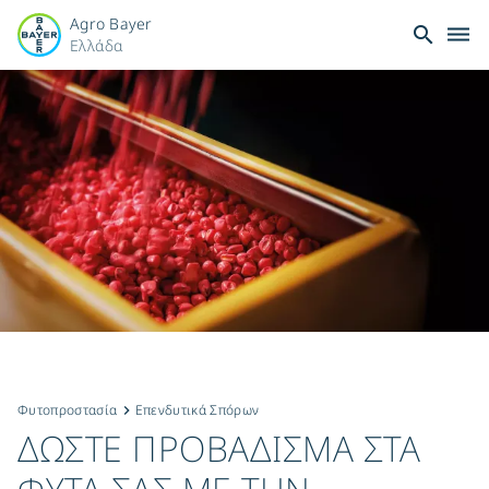
Agro Bayer
search
dehaze
Ελλάδα
Φυτοπροστασία
Επενδυτικά Σπόρων
keyboard_arrow_right
ΔΩΣΤΕ ΠΡΟΒΑΔΙΣΜΑ ΣΤΑ