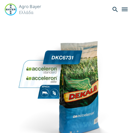
Agro Bayer
search
dehaze
Ελλάδα